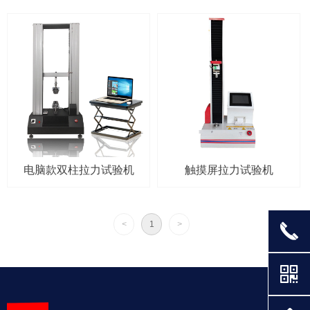
电脑款双柱拉力试验机
触摸屏拉力试验机
<
1
>
끅
낃